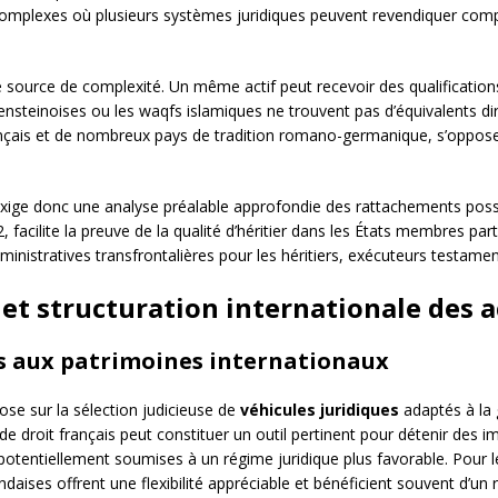
omplexes où plusieurs systèmes juridiques peuvent revendiquer compé
e source de complexité. Un même actif peut recevoir des qualifications 
tensteinoises ou les waqfs islamiques ne trouvent pas d’équivalents dir
nçais et de nombreux pays de tradition romano-germanique, s’oppose
 exige donc une analyse préalable approfondie des rattachements poss
, facilite la preuve de la qualité d’héritier dans les États membres p
nistratives transfrontalières pour les héritiers, exécuteurs testamen
et structuration internationale des a
és aux patrimoines internationaux
pose sur la sélection judicieuse de
véhicules juridiques
adaptés à la 
) de droit français peut constituer un outil pertinent pour détenir de
potentiellement soumises à un régime juridique plus favorable. Pour les
ises offrent une flexibilité appréciable et bénéficient souvent d’un 