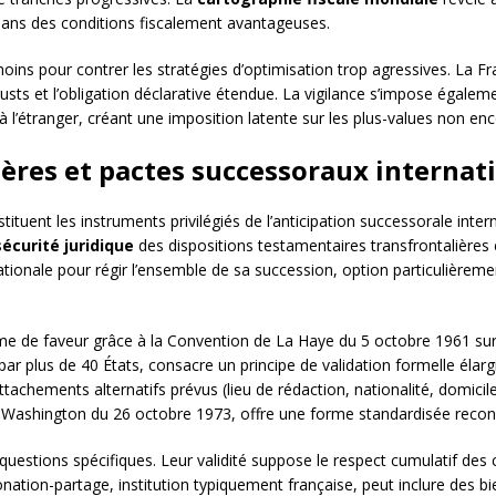
 dans des conditions fiscalement avantageuses.
nmoins pour contrer les stratégies d’optimisation trop agressives. La
rusts et l’obligation déclarative étendue. La vigilance s’impose égale
 à l’étranger, créant une imposition latente sur les plus-values non enc
lières et pactes successoraux interna
stituent les instruments privilégiés de l’anticipation successorale int
sécurité juridique
des dispositions testamentaires transfrontalières en
ationale pour régir l’ensemble de sa succession, option particulièreme
e de faveur grâce à la Convention de La Haye du 5 octobre 1961 sur 
par plus de 40 États, consacre un principe de validation formelle élargie
achements alternatifs prévus (lieu de rédaction, nationalité, domicile
de Washington du 26 octobre 1973, offre une forme standardisée reconn
uestions spécifiques. Leur validité suppose le respect cumulatif des c
nation-partage, institution typiquement française, peut inclure des bie