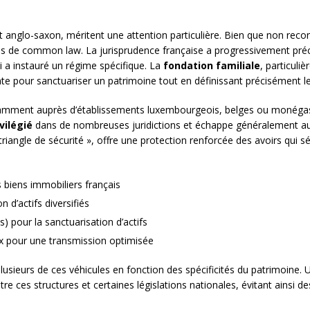
t anglo-saxon, méritent une attention particulière. Bien que non reconn
ns de common law. La jurisprudence française a progressivement précis
i a instauré un régime spécifique. La
fondation familiale
, particul
te pour sanctuariser un patrimoine tout en définissant précisément l
notamment auprès d’établissements luxembourgeois, belges ou monégas
vilégié
dans de nombreuses juridictions et échappe généralement aux r
angle de sécurité », offre une protection renforcée des avoirs qui sé
s biens immobiliers français
 d’actifs diversifiés
s) pour la sanctuarisation d’actifs
ux pour une transmission optimisée
usieurs de ces véhicules en fonction des spécificités du patrimoine. 
entre ces structures et certaines législations nationales, évitant ainsi d