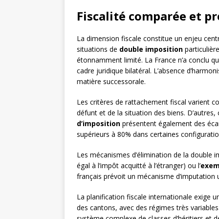
Fiscalité comparée et p
La dimension fiscale constitue un enjeu cent
situations de
double imposition
particulièr
étonnamment limité. La France n’a conclu que
cadre juridique bilatéral. L’absence d’harm
matière successorale.
Les critères de rattachement fiscal varient 
défunt et de la situation des biens. D’autres,
d’imposition
présentent également des écarts
supérieurs à 80% dans certaines configurati
Les mécanismes d’élimination de la double imp
égal à l’impôt acquitté à l’étranger) ou l’
exem
français prévoit un mécanisme d’imputation un
La planification fiscale internationale exige
des cantons, avec des régimes très variables
système complexe de classes d’héritiers et d