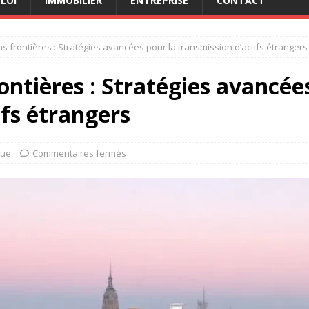
LOI
IMMOBILIER
ENTREPRISE
CONTACT
s frontières : Stratégies avancées pour la transmission d’actifs étrangers
ontières : Stratégies avancée
ifs étrangers
que
Commentaires fermés