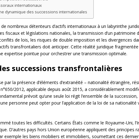
essoraux internationaux
oche dynamique des successions internationales
de nombreux détenteurs d’actifs internationaux à un labyrinthe juridiq
mes fiscaux et législations nationales, la transmission d’un patrimoi
flits de lois, les risques de double imposition et les divergences dan
tifs transfrontaliers doit anticiper. Cette réalité juridique fragmen
ne expertise pointue pour orchestrer une transmission optimale.
des successions transfrontalières
se par la présence d’éléments d’extranéité – nationalité étrangère, ré
 n°650/2012, applicable depuis août 2015, a considérablement modifié
fondamental prévoit qu’une seule loi régit l’ensemble de la succession
une personne peut opter pour l’application de la loi de sa nationalité
mé toutes les difficultés. Certains États comme le Royaume-Uni, l’I
ique. D’autres pays hors Union européenne appliquent des principes ra
r exemple les biens mobiliers et immobiliers, soumettant ces derniers à 