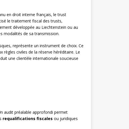
u en droit interne français, le trust
é le traitement fiscal des trusts,
ièrement développée au Liechtenstein ou au
es modalités de sa transmission.
ques, représente un instrument de choix. Ce
ègles civiles de la réserve héréditaire. Le
duit une clientèle internationale soucieuse
Un audit préalable approfondi permet
es
requalifications fiscales
ou juridiques