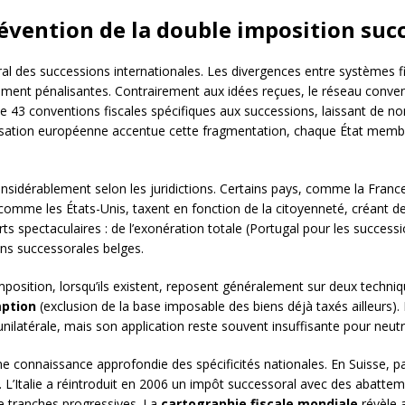
révention de la double imposition suc
ral des successions internationales. Les divergences entre systèmes
ement pénalisantes. Contrairement aux idées reçues, le réseau conv
 43 conventions fiscales spécifiques aux successions, laissant de no
onisation européenne accentue cette fragmentation, chaque État memb
considérablement selon les juridictions. Certains pays, comme la Fran
 comme les États-Unis, taxent en fonction de la citoyenneté, créant des
 spectaculaires : de l’exonération totale (Portugal pour les successi
ons successorales belges.
osition, lorsqu’ils existent, reposent généralement sur deux technique
ption
(exclusion de la base imposable des biens déjà taxés ailleurs). 
ilatérale, mais son application reste souvent insuffisante pour neutra
 une connaissance approfondie des spécificités nationales. En Suisse, p
. L’Italie a réintroduit en 2006 un impôt successoral avec des abatte
e tranches progressives. La
cartographie fiscale mondiale
révèle a