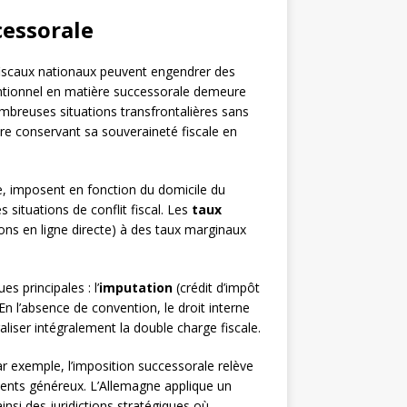
cessorale
 fiscaux nationaux peuvent engendrer des
entionnel en matière successorale demeure
mbreuses situations transfrontalières sans
re conservant sa souveraineté fiscale en
ce, imposent en fonction du domicile du
 situations de conflit fiscal. Les
taux
ons en ligne directe) à des taux marginaux
s principales : l’
imputation
(crédit d’impôt
En l’absence de convention, le droit interne
liser intégralement la double charge fiscale.
ar exemple, l’imposition successorale relève
ments généreux. L’Allemagne applique un
insi des juridictions stratégiques où