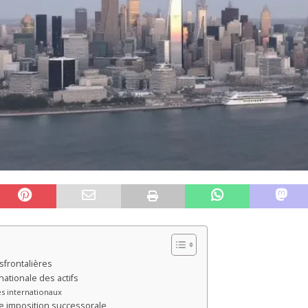
sfrontalières
nationale des actifs
es internationaux
le imposition successorale