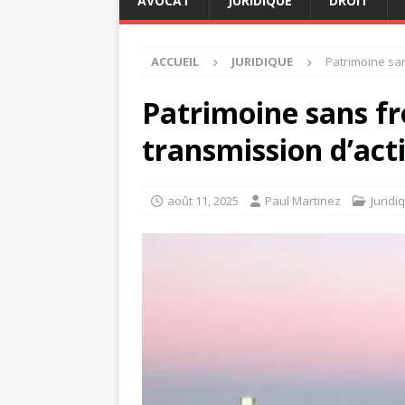
AVOCAT
JURIDIQUE
DROIT
ACCUEIL
JURIDIQUE
Patrimoine san
Patrimoine sans fr
transmission d’act
août 11, 2025
Paul Martinez
Juridi